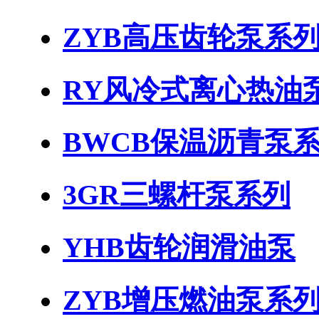
ZYB高压齿轮泵系
RY风冷式离心热油
BWCB保温沥青泵
3GR三螺杆泵系列
YHB齿轮润滑油泵
ZYB增压燃油泵系