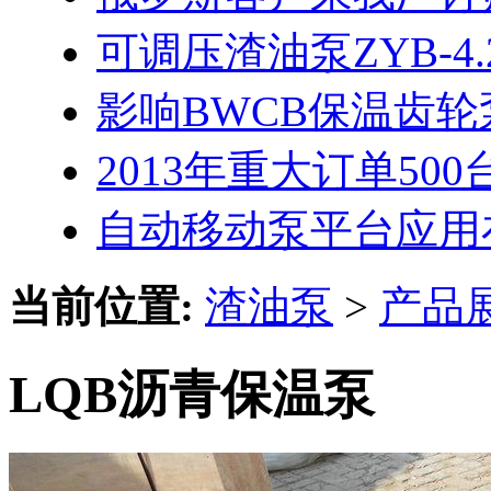
可调压渣油泵ZYB-4.2
影响BWCB保温齿
2013年重大订单50
自动移动泵平台应用
当前位置:
渣油泵
>
产品
LQB沥青保温泵