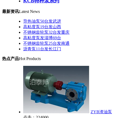
KCB特种泵系列
最新资讯
Latest News
导热油泵50台发武进
高粘度泵19台发山西
不锈钢齿轮泵32台发重庆
高粘度泵发淄博69台
不锈钢齿轮泵25台发南通
沥青泵11台发长江门
热点产品
Hot Products
ZYB渣油泵
点击：224000